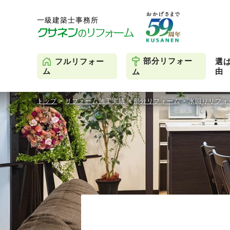
部分リフォー
フルリフォー
選
由
ム
ム
トップ
>
リフォーム施工実績
>
部分リフォーム
>
水回りリフォ