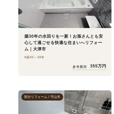
内
外
築30年の水回りを一新！お孫さんとも安
心して過ごせる快適な住まいへリフォー
ム｜大津市
#築30～39年
355万円
参考費用
部分リフォーム / 守山市