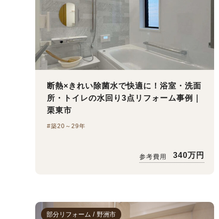
断熱×きれい除菌水で快適に！浴室・洗面
所・トイレの水回り3点リフォーム事例｜
栗東市
#築20～29年
340万円
参考費用
部分リフォーム / 野洲市