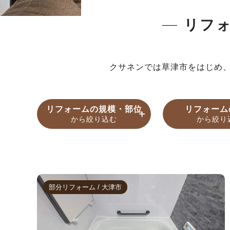
リフ
クサネンでは草津市をはじめ
リフォームの規模・部位
リフォーム
から絞り込む
から絞り
マンションフルリフォー
30～39平米
築10年未満
2LDK
賃貸物件の
築10～
40～4
3L
三世帯住宅
戸建てフ
ム
ー
部分リフォーム / 大津市
築50～59年
築60
部分リフォーム
水回り