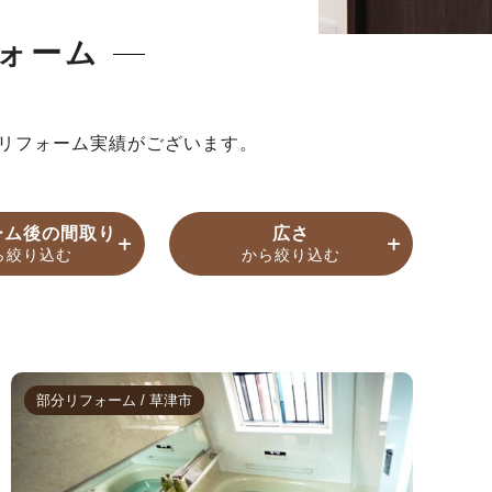
ォーム
リフォーム実績がございます。
ーム後の間取り
広さ
ら絞り込む
から絞り込む
9年
以上
他
築40～49年
住宅
古民家
部分リフォーム / 草津市
トイレリフォーム
洗面リフォーム