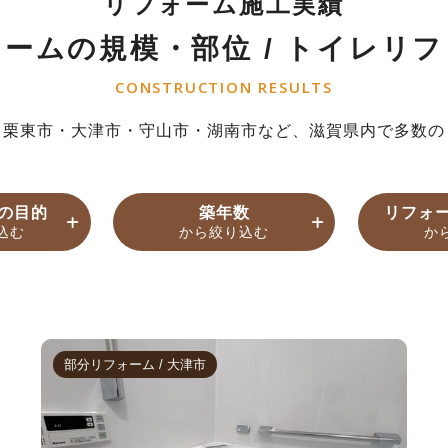
リフォーム施工実績
ォームの規模・部位
/
トイレリフ
CONSTRUCTION RESULTS
、栗東市・大津市・守山市・湖南市など、滋賀県内で多数の
の目的
築年数
リフォ
込む
から絞り込む
か
空室リフォ
19年
9平米
DK
築20～29年
50～59平米
4LDK
築30～3
60平米
その
ルリフォーム
介護・バリアフリー
二世帯
ム
部分リフォーム / 大津市
年以上
リフォーム
キッチンリフォーム
お風呂リフォーム