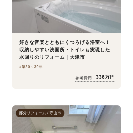
装工事
玄関リフォーム
屋根塗装
壁塗装
エクステリア・外構
好きな音楽とともにくつろげる浴室へ！
収納しやすい洗面所・トイレも実現した
水回りのリフォーム｜大津市
#築30～39年
336万円
参考費用
部分リフォーム / 守山市