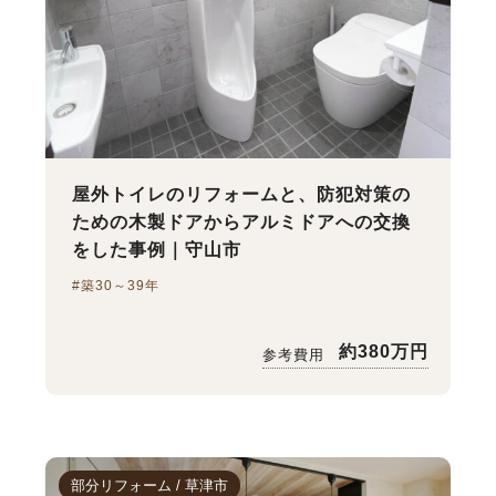
屋外トイレのリフォームと、防犯対策の
ための木製ドアからアルミドアへの交換
をした事例｜守山市
#築30～39年
約380万円
参考費用
部分リフォーム / 草津市