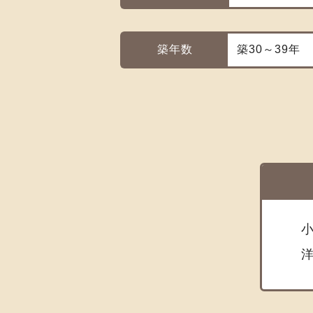
築年数
築30～39年
小
洋