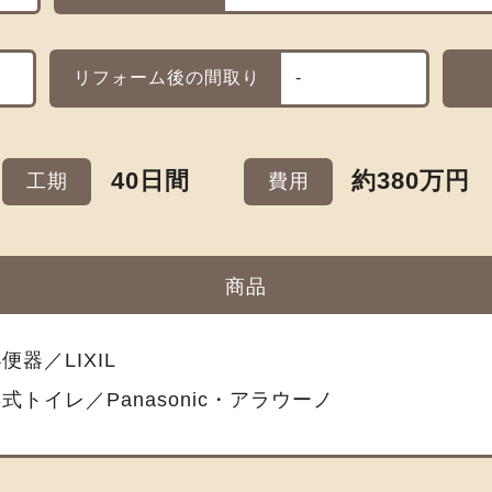
リフォーム後の間取り
-
40日間
約380万円
工期
費用
商品
便器／LIXIL
式トイレ／Panasonic・アラウーノ