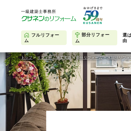
部分リフォー
フルリフォー
選
由
ム
ム
トップ
>
リフォーム施工実績
>
部分リフォーム
>
水回りリフォ