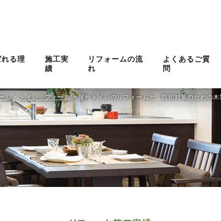
ばれる理
施工実
リフォームの流
よくあるご質
績
れ
問
ーム
>
トイレリフォーム
>
屋外トイレのリフォームと、防犯対策のための木