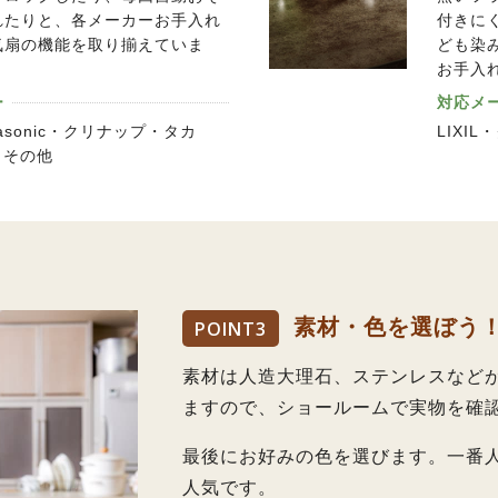
れたりと、各メーカーお手入れ
付きに
気扇の機能を取り揃えていま
ども染
お手入
ー
対応メ
anasonic・クリナップ・タカ
LIXI
・その他
素材・色を選ぼう
POINT
3
素材は人造大理石、ステンレスなど
ますので、ショールームで実物を確
最後にお好みの色を選びます。一番
人気です。