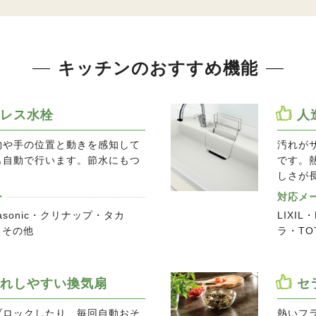
キッチンのおすすめ機能
レス水栓
人
物や手の位置と動きを感知して
汚れが
も自動で行います。節水にもつ
です。
。
しさが
ー
対応メ
anasonic・クリナップ・タカ
LIXIL
・その他
ラ・TO
れしやすい換気扇
セ
ブロックしたり、毎回自動おそ
熱いフ