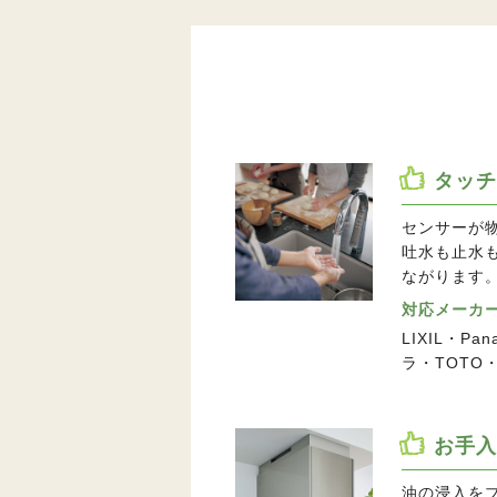
タッチ
センサーが
吐水も止水
ながります
対応メーカ
LIXIL・P
ラ・TOTO
お手入
油の浸入を