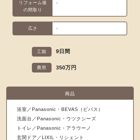
リフォーム後
-
の間取り
広さ
-
9日間
工期
350万円
費用
商品
浴室／Panasonic・BEVAS（ビバス）
洗面台／Panasonic・ウツクシーズ
トイレ／Panasonic・アラウーノ
玄関ドア／LIXIL・リシェント