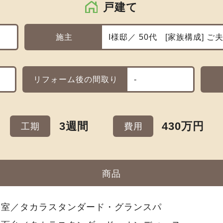
戸建て
施主
I様邸／ 50代
家族構成
ご夫
リフォーム後の間取り
-
3週間
430万円
工期
費用
商品
浴室／タカラスタンダード・グランスパ