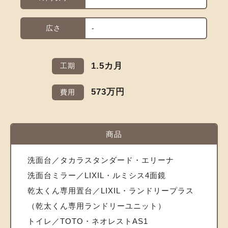
広さ
-
1.5カ月
工期
573万円
費用
商品
洗面台／タカラスタンダード・エリーナ
洗面台ミラー／LIXIL・ルミシス4面鏡
乾太くん専用置台／LIXIL・ランドリープラス
（乾太くん専用ランドリーユニット）
トイレ／TOTO・ネオレストAS1