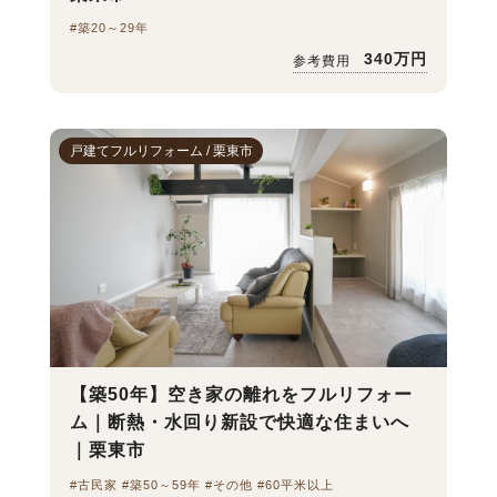
#築20～29年
340万円
参考費用
戸建てフルリフォーム / 栗東市
【築50年】空き家の離れをフルリフォー
ム｜断熱・水回り新設で快適な住まいへ
｜栗東市
#古民家 #築50～59年 #その他 #60平米以上