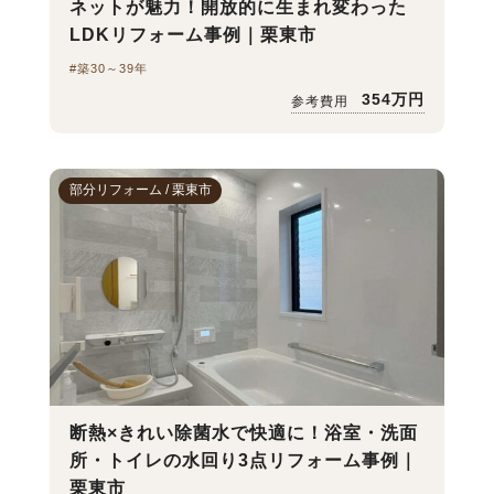
ネットが魅力！開放的に生まれ変わった
LDKリフォーム事例｜栗東市
#築30～39年
354万円
参考費用
部分リフォーム / 栗東市
断熱×きれい除菌水で快適に！浴室・洗面
所・トイレの水回り3点リフォーム事例｜
栗東市