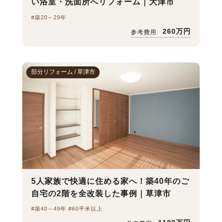
い浴室・洗面所へリフォーム｜大津市
#築20～29年
260万円
参考費用
部分リフォーム / 草津市
5人家族で快適に住める家へ！築40年のご
自宅の2階を全改装した事例｜草津市
#築40～49年 #60平米以上