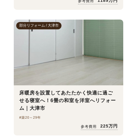
1189万円
参考費用
部分リフォーム / 大津市
床暖房を設置してあたたかく快適に過ご
せる寝室へ！6畳の和室を洋室へリフォー
ム｜大津市
#築20～29年
225万円
参考費用