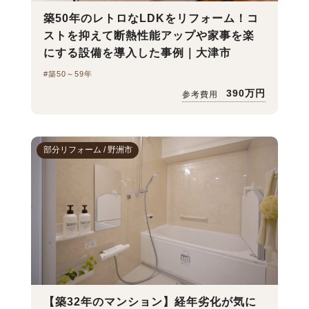
築50年のレトロなLDKをリフォーム！コ
ストを抑えて断熱性能アップや家事を楽
にする設備を導入した事例｜大津市
#築50～59年
390万円
参考費用
部分リフォーム / 野洲市
【築32年のマンション】経年劣化が気に