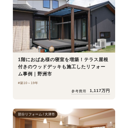
1階におばあ様の寝室を増築！テラス屋根
付きのウッドデッキも施工したリフォー
ム事例｜野洲市
#築10～19年
1,117万円
参考費用
部分リフォーム / 大津市