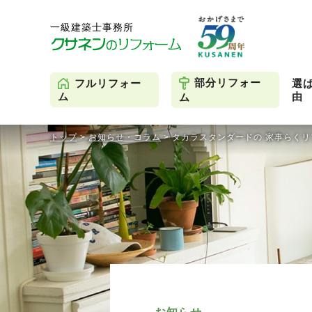
部分リフォー
フルリフォー
選
由
ム
ム
トップ
>
お知らせ・コラム
>
タカラスタンダードの 家事らくリ