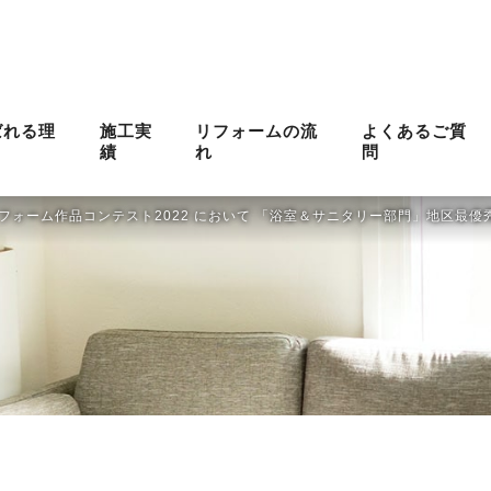
ばれる理
施工実
リフォームの流
よくあるご質
績
れ
問
フォーム作品コンテスト2022 において 「浴室＆サニタリー部門」地区最