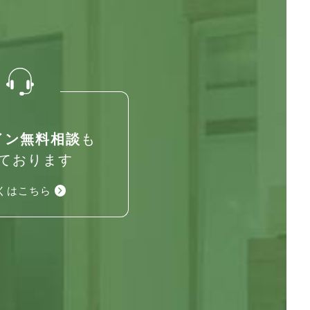
イン無料相談
も
ております
くはこちら