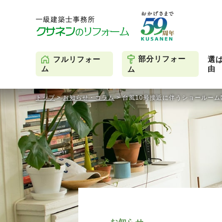
部分リフォー
フルリフォー
選
由
ム
ム
トップ
>
お知らせ・コラム
>
台風10号接近に伴うショールー