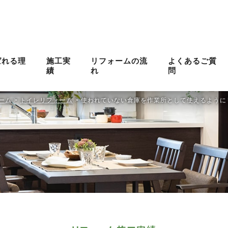
ばれる理
施工実
リフォームの流
よくあるご質
績
れ
問
ーム
>
トイレリフォーム
>
使われていない倉庫を作業所として使えるように