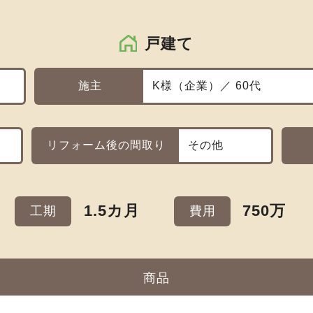
戸建て
施主
K様（企業）／ 60代
リフォーム後の間取り
その他
1.5カ月
750万
工期
費用
商品