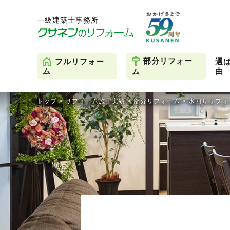
部分リフォー
フルリフォー
選
由
ム
ム
トップ
>
リフォーム施工実績
>
部分リフォーム
>
水回りリフォ