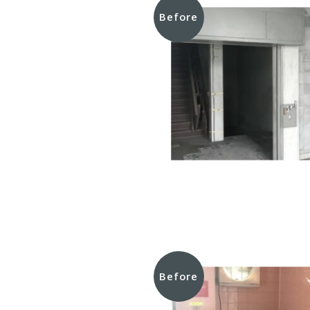
Before
Before