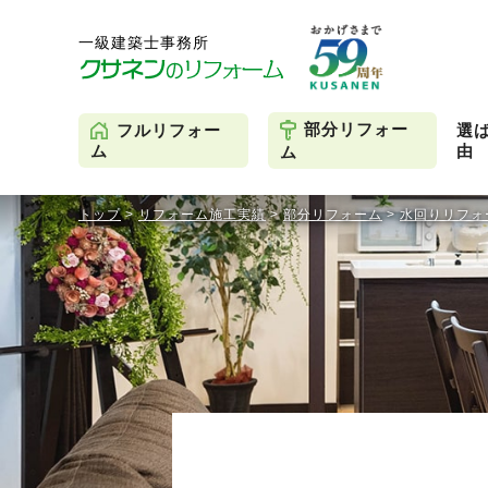
部分リフォー
フルリフォー
選
由
ム
ム
トップ
>
リフォーム施工実績
>
部分リフォーム
>
水回りリフォ