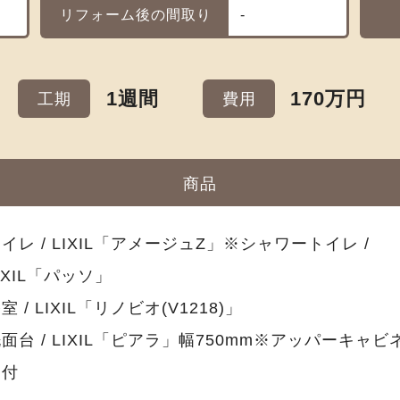
リフォーム後の間取り
-
1週間
170万円
工期
費用
商品
イレ / LIXIL「アメージュZ」※シャワートイレ /
IXIL「パッソ」
室 / LIXIL「リノビオ(V1218)」
面台 / LIXIL「ピアラ」幅750mm※アッパーキャビ
ト付