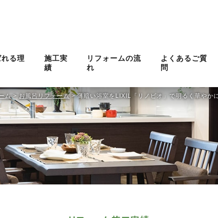
ばれる理
施工実
リフォームの流
よくあるご質
績
れ
問
ーム
>
お風呂リフォーム
>
薄暗い浴室をLIXIL「リノビオ」で明るく華や