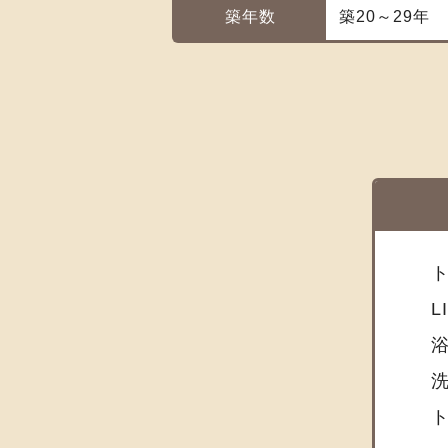
築年数
築20～29年
ト
L
浴
洗