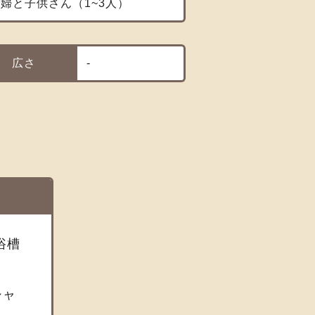
婦と子供さん（1~3人）
広さ
-
浴槽
シャ