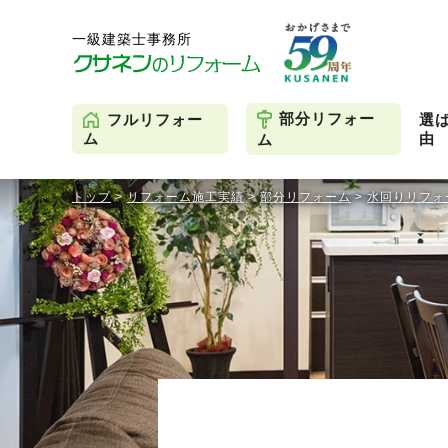
部分リフォー
フルリフォー
選
由
ム
ム
トップ
>
リフォーム施工実績
>
部分リフォーム
>
水回りリフォ