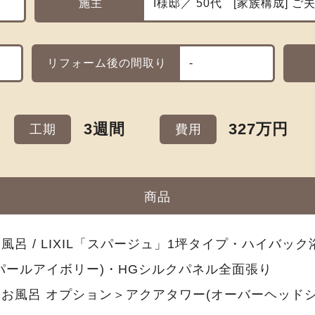
施主
I様邸／ 50代
家族構成
ご夫
リフォーム後の間取り
-
3週間
327万円
工期
費用
商品
風呂 / LIXIL「スパージュ」1坪タイプ・ハイバック
(パールアイボリー)・HGシルクパネル全面張り
＜お風呂 オプション＞アクアタワー(オーバーヘッド