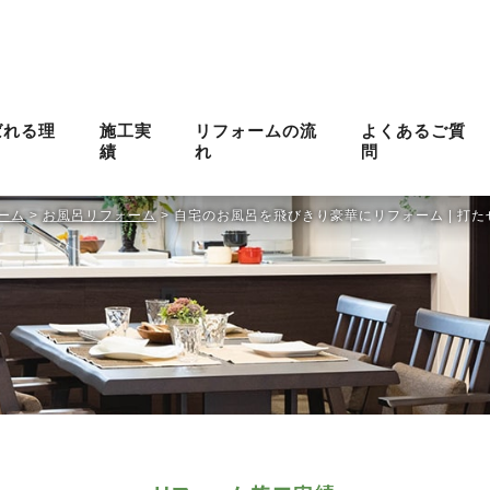
ばれる理
施工実
リフォームの流
よくあるご質
績
れ
問
ーム
>
お風呂リフォーム
>
自宅のお風呂を飛びきり豪華にリフォーム | 打