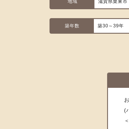
地域
滋賀県栗東市
築年数
築30～39年
お