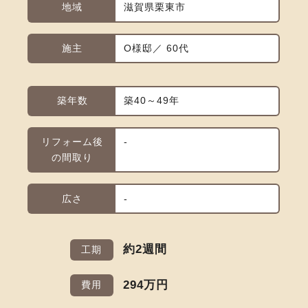
地域
滋賀県栗東市
施主
O様邸／ 60代
築年数
築40～49年
リフォーム後
-
の間取り
広さ
-
約2週間
工期
294万円
費用