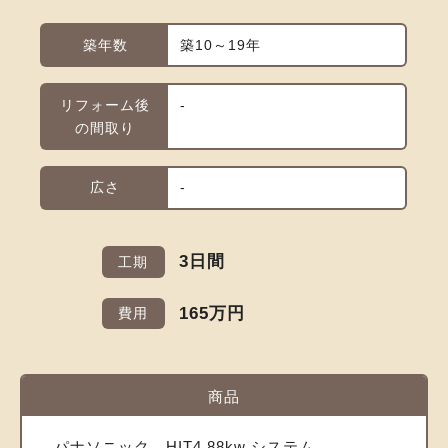
築年数
築10～19年
リフォーム後
-
の間取り
広さ
-
3日間
工期
165万円
費用
商品
パナソニック HIT4.88kw システム