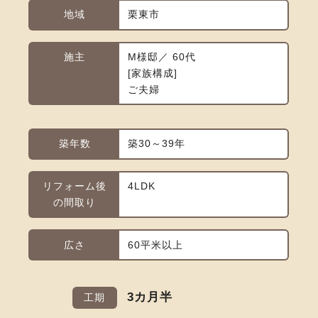
地域
栗東市
施主
M様邸／ 60代
家族構成
ご夫婦
築年数
築30～39年
リフォーム後
4LDK
の間取り
広さ
60平米以上
3カ月半
工期