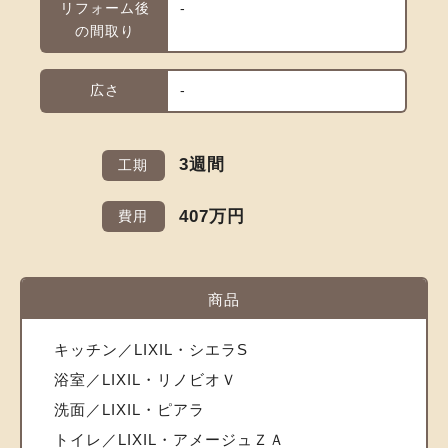
リフォーム後
-
の間取り
広さ
-
3週間
工期
407万円
費用
商品
キッチン／LIXIL・シエラS
浴室／LIXIL・リノビオＶ
洗面／LIXIL・ピアラ
トイレ／LIXIL・アメージュＺＡ