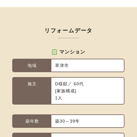
リフォームデータ
マンション
地域
草津市
施主
D様邸／ 60代
家族構成
1人
築年数
築30～39年