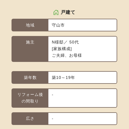
戸建て
地域
守山市
施主
N様邸／ 50代
家族構成
ご夫婦、お母様
築年数
築10～19年
リフォーム後
-
の間取り
広さ
-