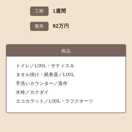
1週間
工期
92万円
費用
商品
トイレ／LIXIL・サティスＧ
タオル掛け・紙巻器／LIXIL
手洗いカウンター／造作
水栓／カクダイ
エコカラット／LIXIL・ラフクオーツ