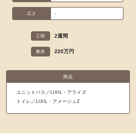
広さ
-
2週間
工期
220万円
費用
商品
ユニットバス／LIXIL・アライズ
トイレ／LIXIL・アメージュZ