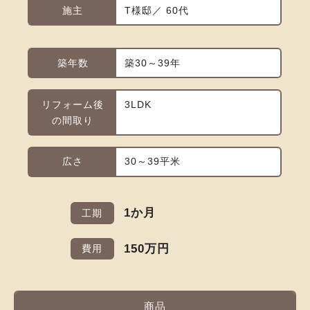
施主
T様邸／ 60代
築年数
築30～39年
リフォーム後
3LDK
の間取り
広さ
30～39平米
1か月
工期
150万円
費用
商品