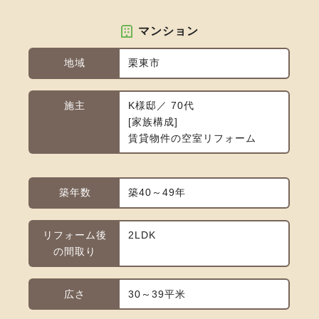
マンション
地域
栗東市
施主
K様邸／ 70代
家族構成
賃貸物件の空室リフォーム
築年数
築40～49年
リフォーム後
2LDK
の間取り
広さ
30～39平米