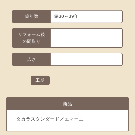
築年数
築30～39年
リフォーム後
-
の間取り
広さ
-
工期
商品
タカラスタンダード／エマーユ