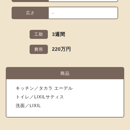
広さ
-
3週間
工期
220万円
費用
商品
キッチン／タカラ エーデル
トイレ／LIXILサティス
洗面／LIXIL