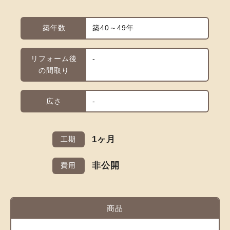
築年数
築40～49年
リフォーム後
-
の間取り
広さ
-
1ヶ月
工期
非公開
費用
商品