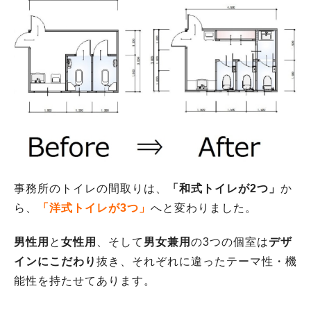
事務所のトイレの間取りは、
「和式トイレが2つ」
か
ら、
「洋式トイレが3つ」
へと変わりました。
男性用
と
女性用
、そして
男女兼用
の3つの個室は
デザ
インにこだわり
抜き、それぞれに違ったテーマ性・機
能性を持たせてあります。