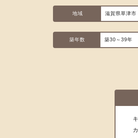
地域
滋賀県草津市
築年数
築30～39年
キ
カ