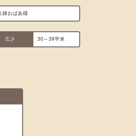
夫婦おばあ様
広さ
30～39平米