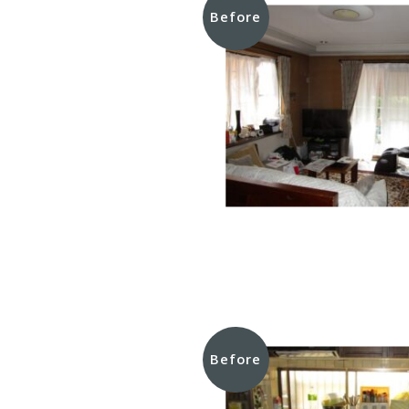
Before
Before