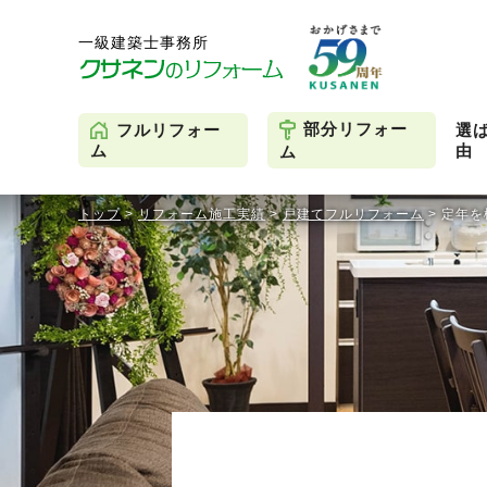
部分リフォー
フルリフォー
選
由
ム
ム
トップ
>
リフォーム施工実績
>
戸建てフルリフォーム
>
定年を