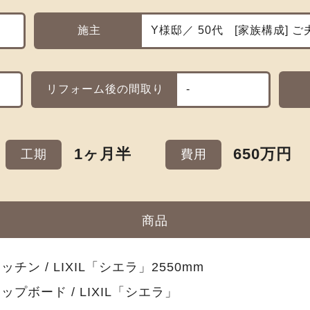
施主
Y様邸／ 50代
家族構成
ご
リフォーム後の間取り
-
1ヶ月半
650万円
工期
費用
商品
ッチン / LIXIL「シエラ」2550mm
ップボード / LIXIL「シエラ」