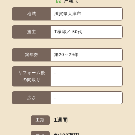
戸建て
地域
滋賀県大津市
施主
T様邸／ 50代
築年数
築20～29年
リフォーム後
-
の間取り
広さ
-
1週間
工期