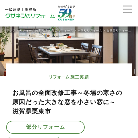
トップ
>
リフォーム施工実績
>
部分リフォーム
>
水回りリフォーム
>
お風呂リフォーム
>
リフォーム施工実績
お風呂の全面改修工事～冬場の寒さの
原因だった大きな窓を小さい窓に～
滋賀県栗東市
部分リフォーム