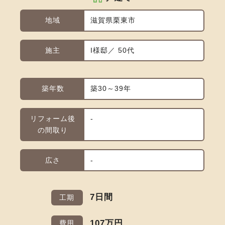
地域
滋賀県栗東市
施主
I様邸／ 50代
築年数
築30～39年
リフォーム後
-
の間取り
広さ
-
7日間
工期
107万円
費用