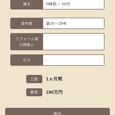
施主
H様邸／ 50代
築年数
築20～29年
リフォーム後
-
の間取り
広さ
-
1ヵ月間
工期
190万円
費用
商品