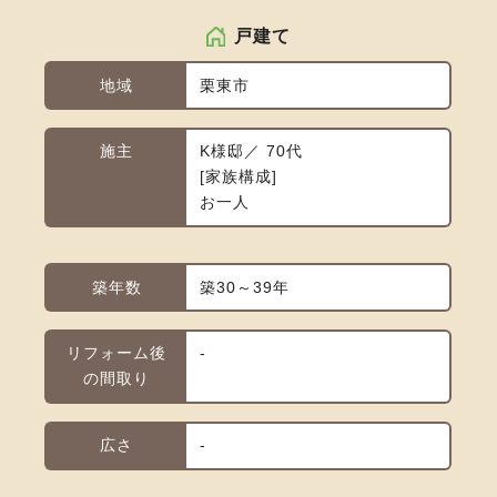
戸建て
地域
栗東市
施主
K様邸／ 70代
家族構成
お一人
築年数
築30～39年
リフォーム後
-
の間取り
広さ
-