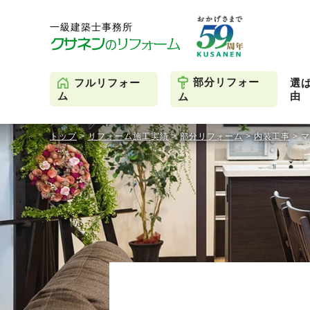
部分リフォー
フルリフォー
選
由
ム
ム
トップ
>
リフォーム施工実績
>
部分リフォーム
>
内装工事
>
マ