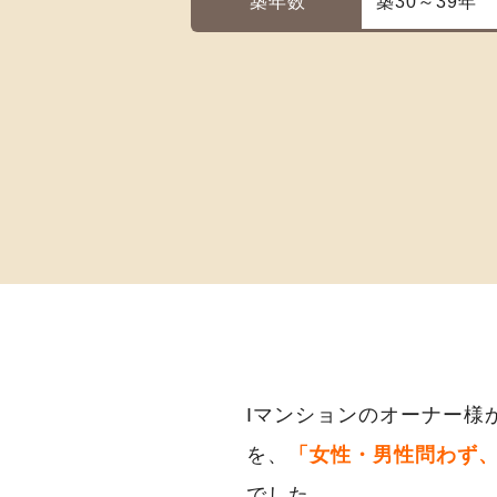
築年数
築30～39年
Iマンションのオーナー様
を、
「女性・男性問わず
でした。