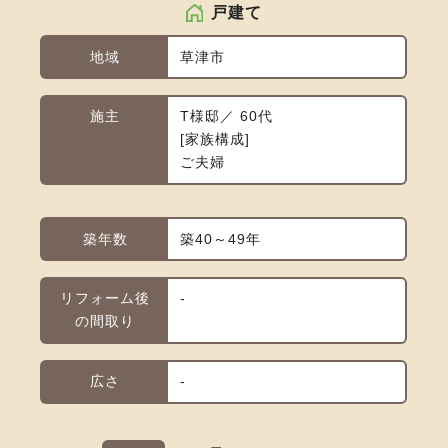
戸建て
地域
草津市
施主
T様邸／ 60代
家族構成
ご夫婦
築年数
築40～49年
リフォーム後
-
の間取り
広さ
-