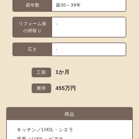
築年数
築30～39年
リフォーム後
-
の間取り
広さ
-
1か月
工期
455万円
費用
商品
キッチン／LIXIL・シエラ
洗面／LIXIL・ピアラ