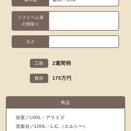
リフォーム後
-
の間取り
広さ
-
2週間弱
工期
175万円
費用
商品
浴室／LIXIL・アライズ
洗面台／LIXIL・L.C.（エルシー）