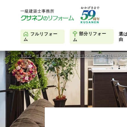
部分リフォー
フルリフォー
選
由
ム
ム
トップ
>
リフォーム施工実績
>
部分リフォーム
>
水回りリフォ