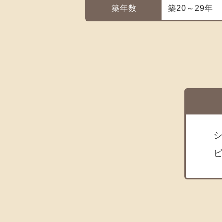
築年数
築20～29年
シ
ビ