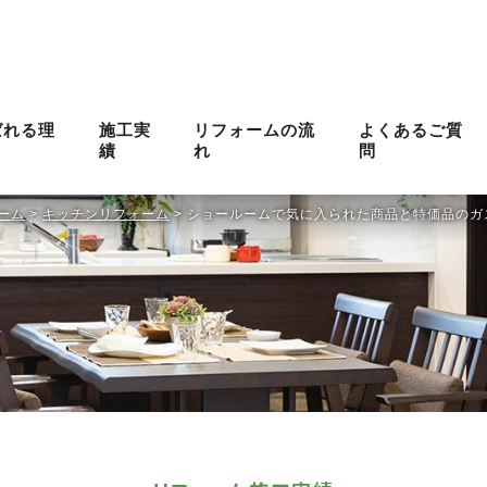
ばれる理
施工実
リフォームの流
よくあるご質
績
れ
問
ーム
>
キッチンリフォーム
>
ショールームで気に入られた商品と特価品のガ