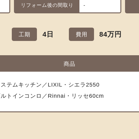
リフォーム後の間取り
-
4日
84万円
工期
費用
商品
ステムキッチン／LIXIL・シエラ2550
ルトインコンロ／Rinnai・リッセ60cm