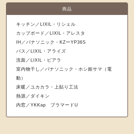
商品
キッチン／LIXIL・リシェル
カップボード／LIXIL・アレスタ
IH／パナソニック・KZーYP36S
バス／LIXIL・アライズ
洗面／LIXIL・ピアラ
室内物干し／パナソニック・ホシ姫サマ（電
動）
床暖／ユカカラ・上貼り工法
熱源／ダイキン
内窓／YKKap プラマードU