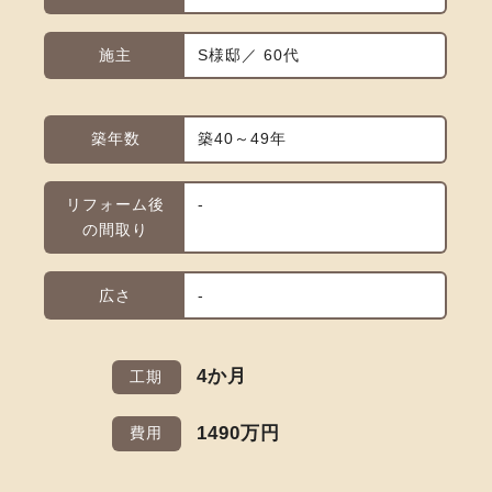
施主
S様邸／ 60代
築年数
築40～49年
リフォーム後
-
の間取り
広さ
-
4か月
工期
1490万円
費用