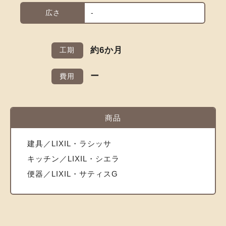
広さ
-
約6か月
工期
ー
費用
商品
建具／LIXIL・ラシッサ
キッチン／LIXIL・シエラ
便器／LIXIL・サティスG