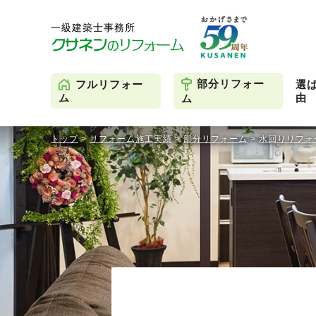
部分リフォー
フルリフォー
選
由
ム
ム
トップ
>
リフォーム施工実績
>
部分リフォーム
>
水回りリフォ