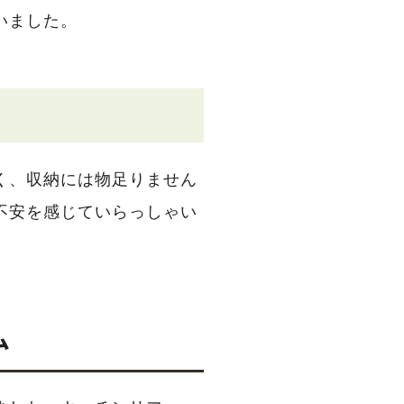
いました。
く、収納には物足りません
不安を感じていらっしゃい
ム