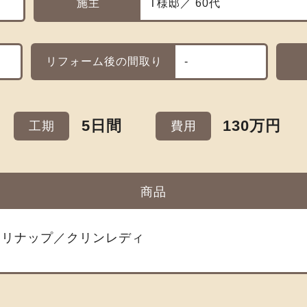
施主
T様邸／ 60代
リフォーム後の間取り
-
5日間
130万円
工期
費用
商品
クリナップ／クリンレディ