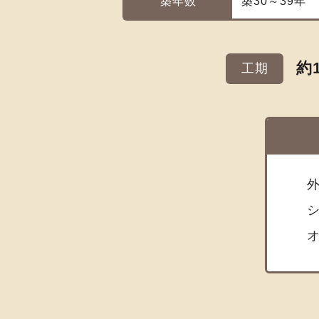
築年数
築30～39年
約
工期