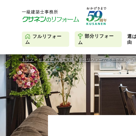
部分リフォー
フルリフォー
選
由
ム
ム
トップ
>
リフォーム施工実績
>
部分リフォーム
>
外壁塗装
>
西