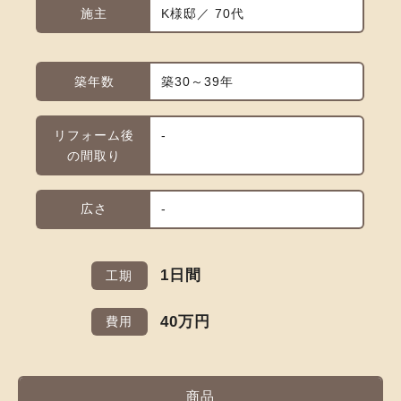
施主
K様邸／ 70代
築年数
築30～39年
リフォーム後
-
の間取り
広さ
-
1日間
工期
40万円
費用
商品