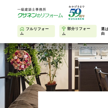
部分リフォー
フルリフォー
選
由
ム
ム
トップ
>
リフォーム施工実績
>
部分リフォーム
>
水回りリフォ