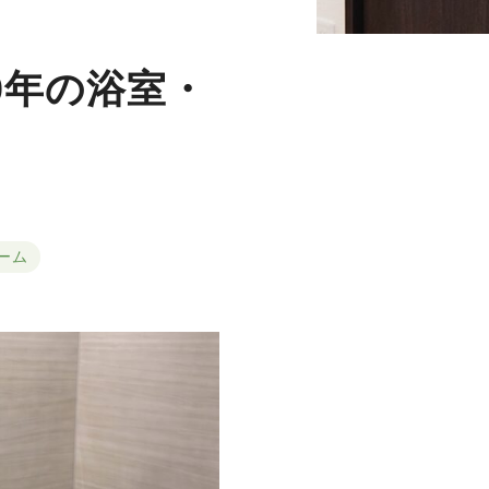
0年の浴室・
ーム