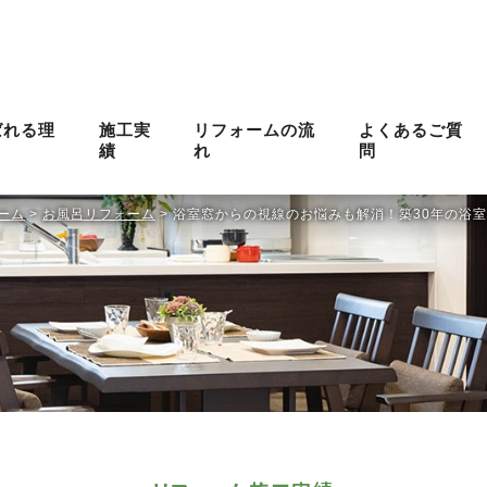
ばれる理
施工実
リフォームの流
よくあるご質
績
れ
問
ーム
>
お風呂リフォーム
>
浴室窓からの視線のお悩みも解消！築30年の浴