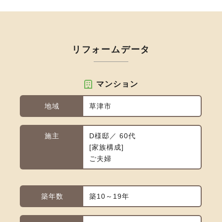
リフォームデータ
マンション
地域
草津市
施主
D様邸／ 60代
家族構成
ご夫婦
築年数
築10～19年