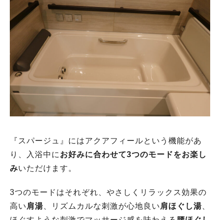
『スパージュ』にはアクアフィールという機能があ
り、入浴中に
お好みに合わせて3つのモードをお楽し
み
いただけます。
3つのモードはそれぞれ、やさしくリラックス効果の
高い
肩湯
、リズムカルな刺激が心地良い
肩ほぐし湯
、
ほぐすような刺激でマッサージ感を味わえる
腰ほぐし