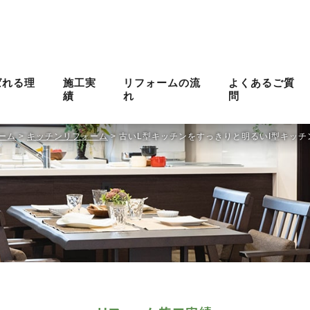
ばれる理
施工実
リフォームの流
よくあるご質
績
れ
問
ーム
>
キッチンリフォーム
>
古いL型キッチンをすっきりと明るいI型キッ