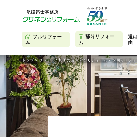
部分リフォー
フルリフォー
選
由
ム
ム
トップ
>
リフォーム施工実績
>
部分リフォーム
>
水回りリフォ