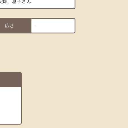
夫婦、息子さん
広さ
-