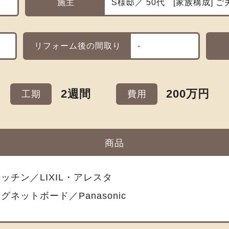
施主
S様邸／ 50代
家族構成
ご
リフォーム後の間取り
-
2週間
200万円
工期
費用
商品
ッチン／LIXIL・アレスタ
グネットボード／Panasonic