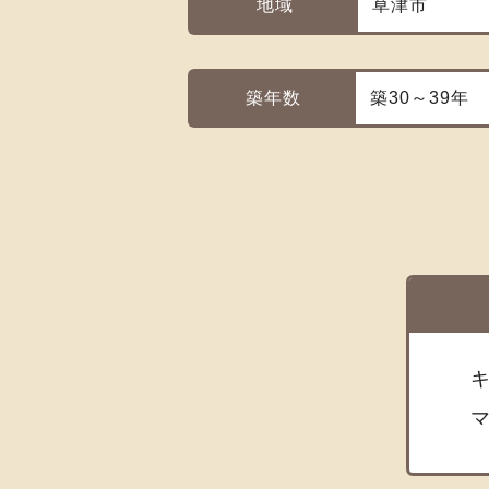
地域
草津市
築年数
築30～39年
キ
マ