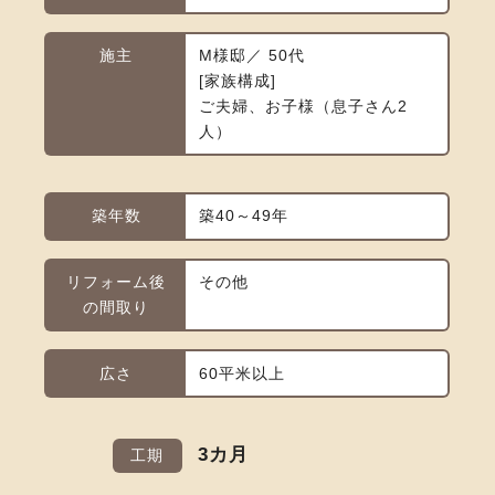
施主
M様邸／ 50代
家族構成
ご夫婦、お子様（息子さん2
人）
築年数
築40～49年
リフォーム後
その他
の間取り
広さ
60平米以上
3カ月
工期